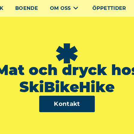
CK
BOENDE
OM OSS
ÖPPETTIDER
*
Mat och dryck ho
SkiBikeHike
Kontakt