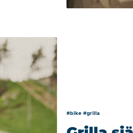
#bike #grilla
Grilla sj