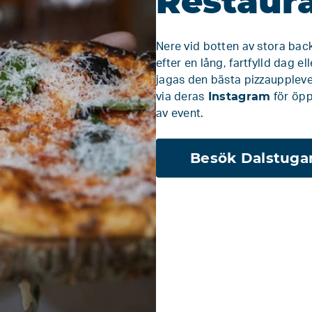
Restaur
Nere vid botten av stora bac
efter en lång, fartfylld dag e
jagas den bästa pizzauppleve
Instagram
via deras
för öpp
av event.
Besök Dalstuga