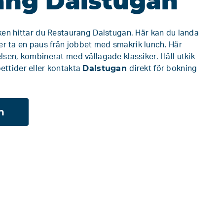
ang Dalstugan
ken hittar du Restaurang Dalstugan. Här kan du landa
ller ta en paus från jobbet med smakrik lunch. Här
lsen, kombinerat med vällagade klassiker. Håll utkik
Dalstugan
ettider eller kontakta
direkt för bokning
n