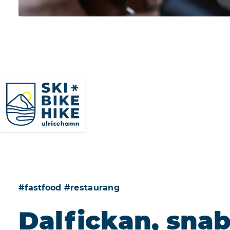
SkiBikeHike Ulricehamn
#fastfood #restaurang
Dalfickan, snab